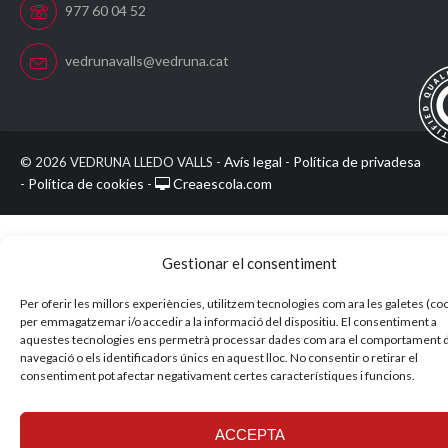
977 60 04 52
vedrunavalls@vedruna.cat
Avís legal
Política de privadesa
©
2026 VEDRUNA LLEDO VALLS -
-
Política de cookies
Creaescola.com
-
-
Gestionar el consentiment
Per oferir les millors experiències, utilitzem tecnologies com ara les galetes (co
per emmagatzemar i/o accedir a la informació del dispositiu. El consentiment a
aquestes tecnologies ens permetrà processar dades com ara el comportament 
navegació o els identificadors únics en aquest lloc. No consentir o retirar el
consentiment pot afectar negativament certes característiques i funcions.
ACCEPTA