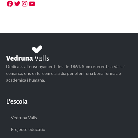
Facebook
Twitter
Instagram
YouTube
Dedicats a l’ensenyament des de 1864. Som referents a Valls i
comarca, ens esforcem dia a dia per oferir una bona formació
acadèmica i humana.
L’escola
Vedruna Valls
Projecte educatiu